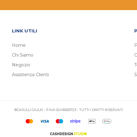
LINK UTILI
Home
P
Chi Siamo
C
Negozio
T
Assistenza Clienti
S
©CASULLI GIULIO - P.IVA 02416000723 - TUTTI I DIRITTI RISERVATI