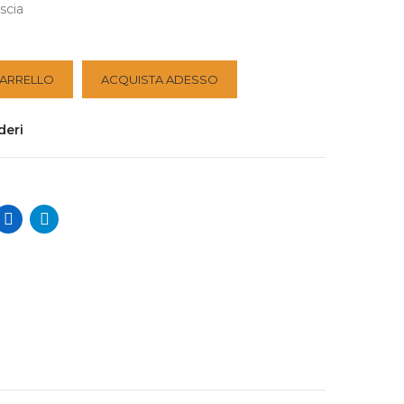
scia
CARRELLO
ACQUISTA ADESSO
deri