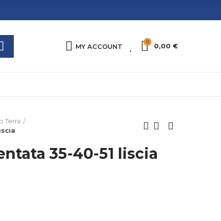
0
0
0,00 €
MY ACCOUNT
o Terra
iscia
tata 35-40-51 liscia