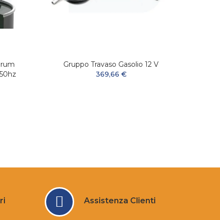
Drum
Gruppo Travaso Gasolio 12 V
Filtr
-50hz
369,66 €
ri
Assistenza Clienti