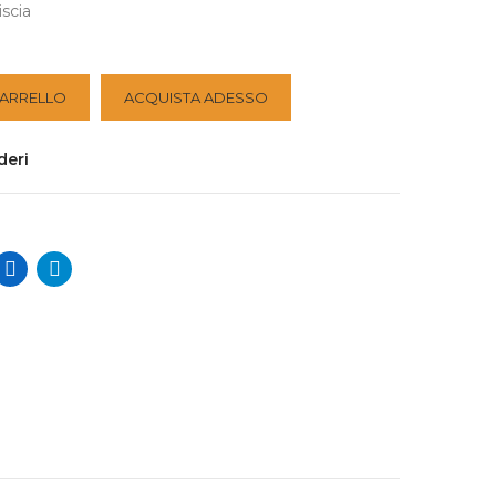
scia
CARRELLO
ACQUISTA ADESSO
deri