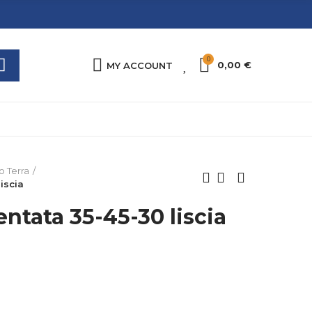
0
0
0,00 €
MY ACCOUNT
o Terra
iscia
ntata 35-45-30 liscia