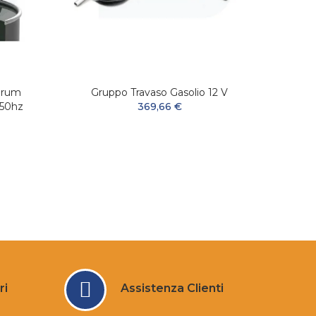
Drum
Gruppo Travaso Gasolio 12 V
Filtr
-50hz
369,66 €
ri
Assistenza Clienti