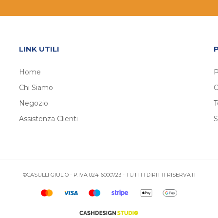
LINK UTILI
Home
P
Chi Siamo
C
Negozio
T
Assistenza Clienti
S
©CASULLI GIULIO - P.IVA 02416000723 - TUTTI I DIRITTI RISERVATI