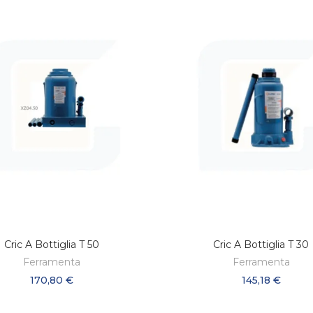
Cric A Bottiglia T 50
Cric A Bottiglia T 30
AGGIUNGI AL CARRELLO
AGGIUNGI AL CARREL
Ferramenta
Ferramenta
170,80 €
145,18 €