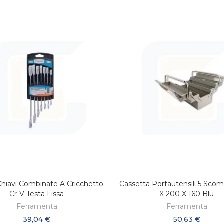
Chiavi Combinate A Cricchetto
Cassetta Portautensili 5 Scom
AGGIUNGI AL CARRELLO
AGGIUNGI AL CARREL
Cr-V Testa Fissa
X 200 X 160 Blu
Ferramenta
Ferramenta
39,04 €
50,63 €