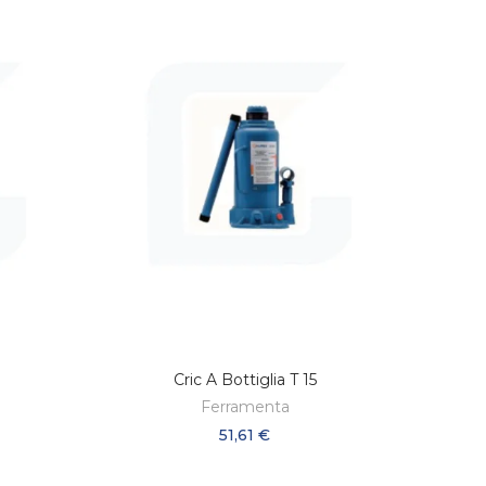
Cric A Bottiglia T 15
LO
AGGIUNGI AL CARRELLO
Ferramenta
51,61 €