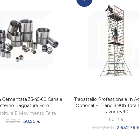
a Cementata 35-45-60 Canale
Trabattello Professionale In Ac
AGGIUNGI AL CARRELLO
AGGIUNGI AL CARREL
sterno Ragnatura Foro
Optional H Piano 3,90h Total
Lavoro 5,90
coltura E Movimento Terra
Edilizia
31,23 €
30,50 €
3.071,96 €
2.632,76 