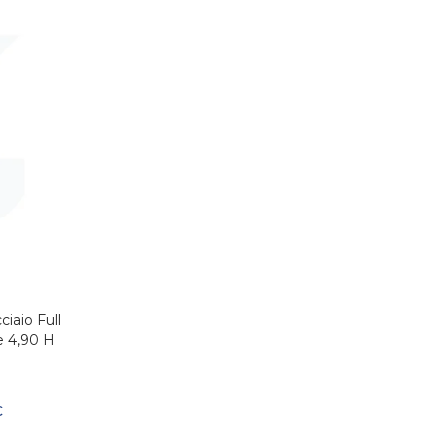
ciaio Full
LO
e 4,90 H
€