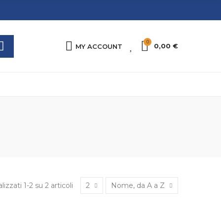
0
0
0,00 €
MY ACCOUNT
lizzati 1-2 su 2 articoli
2
Nome, da A a Z